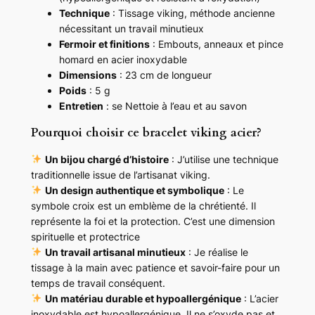
Technique
: Tissage viking, méthode ancienne
x
nécessitant un travail minutieux
y
Fermoir et finitions
: Embouts, anneaux et pince
d
homard en acier inoxydable
a
Dimensions
: 23 cm de longueur
b
Poids
: 5 g
l
Entretien
: se Nettoie à l’eau et au savon
e
S
Pourquoi choisir ce bracelet viking acier?
y
m
Un bijou chargé d’histoire
: J’utilise une technique
b
traditionnelle issue de l’artisanat viking.
o
Un design authentique et symbolique
: Le
l
symbole croix est un emblème de la chrétienté. Il
e
représente la foi et la protection. C’est une dimension
C
spirituelle et protectrice
r
Un travail artisanal minutieux
: Je réalise le
o
tissage à la main avec patience et savoir-faire pour un
i
temps de travail conséquent.
x
Un matériau durable et hypoallergénique
: L’acier
inoxydable est hypoallergénique. Il ne s’oxyde pas et