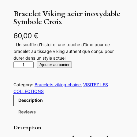
Bracelet Viking acier inoxydable
Symbole Croix
60,00
€
Un souffle d’histoire, une touche d’âme pour ce
bracelet au tissage viking authentique conçu pour
durer dans un style actuel
q
Ajouter au panier
u
a
Category:
Bracelets viking chaîne
, 
VISITEZ LES
n
COLLECTIONS
t
i
Description
t
é
Reviews
d
e
Description
B