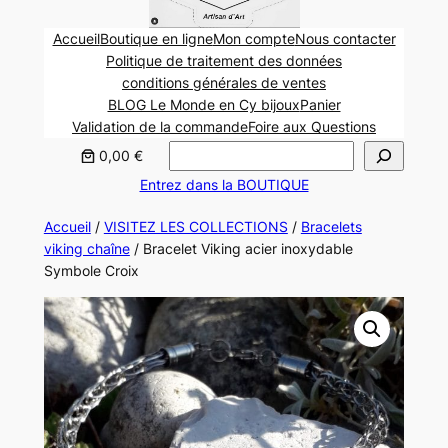
Accueil
Boutique en ligne
Mon compte
Nous contacter
Politique de traitement des données
conditions générales de ventes
BLOG Le Monde en Cy bijoux
Panier
Validation de la commande
Foire aux Questions
Rechercher
0,00 €
Entrez dans la BOUTIQUE
Accueil
/
VISITEZ LES COLLECTIONS
/
Bracelets
viking chaîne
/ Bracelet Viking acier inoxydable
Symbole Croix