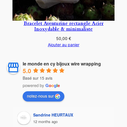
Bracelet Aventurine rectangle Acier
Inoxydable & minimaliste
50,00
€
Ajouter au panier
le monde en cy bijoux wire wrapping
5.0
Basé sur 15 avis
powered by
G
o
o
g
l
e
notez-nous sur
geneviève bosseney
a year ago