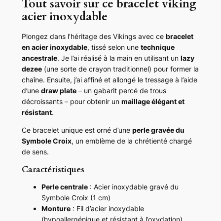
Tout savoir sur ce bracelet viking
r
acier inoxydable
a
c
e
Plongez dans l’héritage des Vikings avec ce
bracelet
l
en acier inoxydable
, tissé selon une
technique
e
ancestrale
. Je l’ai réalisé à la main en utilisant un
lazy
t
dezee
(une sorte de crayon traditionnel) pour former la
V
chaîne. Ensuite, j’ai affiné et allongé le tressage à l’aide
i
d’une
draw plate
– un gabarit percé de trous
k
décroissants – pour obtenir un
maillage élégant et
i
résistant
.
n
Ce bracelet unique est orné d’une
perle gravée du
g
Symbole Croix
, un emblème de la chrétienté chargé
a
de sens.
c
i
Caractéristiques
e
Perle centrale
: Acier inoxydable gravé du
r
Symbole Croix (1 cm)
i
Monture
: Fil d’acier inoxydable
n
(hypoallergénique et résistant à l’oxydation)
o