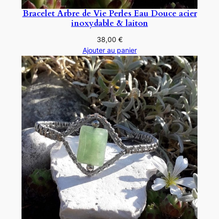
Bracelet Arbre de Vie Perles Eau Douce acier
inoxydable & laiton
38,00
€
Ajouter au panier