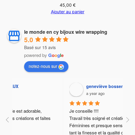
45,00
€
Ajouter au panier
le monde en cy bijoux wire wrapping
5.0
Basé sur 15 avis
powered by
G
o
o
g
l
e
notez-nous sur
geneviève bosseney
a year ago
Je conseille !!!!
Cyr
Travail très soigné et créations uniques. 
J’a
Féminines et presque sensuelles pour certaines 
cen
tant la finesse et la qualité des pierres en font des 
Ava