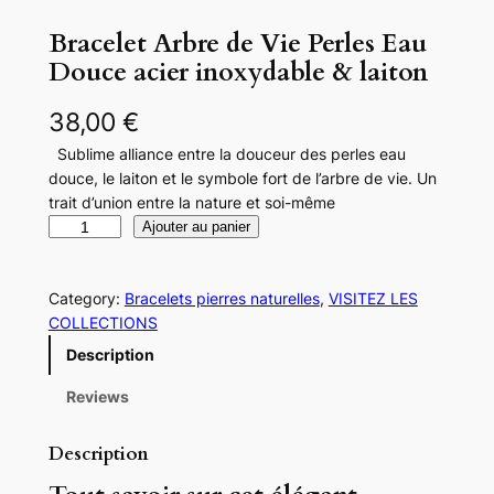
Bracelet Arbre de Vie Perles Eau
Douce acier inoxydable & laiton
38,00
€
Sublime alliance entre la douceur des perles eau
douce, le laiton et le symbole fort de l’arbre de vie. Un
trait d’union entre la nature et soi-même
q
Ajouter au panier
u
a
Category:
Bracelets pierres naturelles
, 
VISITEZ LES
n
COLLECTIONS
t
i
Description
t
é
Reviews
d
e
Description
B
r