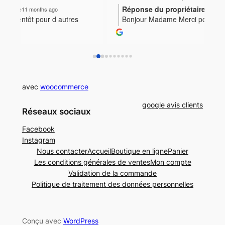
objets précieux.
m’a
Réponse du propriétaire
R
a year ago
Bonjour Madame Merci pour vos
B
Les prix sont très raisonnables et à portée de 
si 
encouragements Cela me touche beaucoup Bien
m
beaucoup de bourses.
a f
à vous
v
Bravo Madame
mon
c
ave
p
bij
v
Mer
avec
woocommerce
qu
Je 
google avis clients
Réseaux sociaux
Au 
Isa
Facebook
Instagram
Nous contacter
Accueil
Boutique en ligne
Panier
Les conditions générales de ventes
Mon compte
Validation de la commande
Politique de traitement des données personnelles
Conçu avec
WordPress