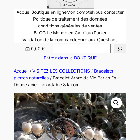
Accueil
Boutique en ligne
Mon compte
Nous contacter
Politique de traitement des données
conditions générales de ventes
BLOG Le Monde en Cy bijoux
Panier
Validation de la commande
Foire aux Questions
Rechercher
0,00 €
Entrez dans la BOUTIQUE
Accueil
/
VISITEZ LES COLLECTIONS
/
Bracelets
pierres naturelles
/ Bracelet Arbre de Vie Perles Eau
Douce acier inoxydable & laiton