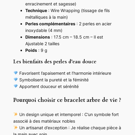
enracinement et sagesse)
e
Technique
: Wire Wrapping (tissage de fils
s
métalliques à la main)
E
Perles complémentaires
: 2 perles en acier
a
inoxydable (4 mm)
u
Dimensions
: 17.5 cm – 18.5 cm – Il est
D
Ajustable 2 tailles
o
Poids
: 9 g
u
c
Les bienfaits des perles d’eau douce
e
a
Favorisent l’apaisement et l’harmonie intérieure
c
Symbolisent la pureté et la féminité
i
Apportent douceur et sérénité
e
r
Pourquoi choisir ce bracelet arbre de vie ?
i
n
Un design unique et intemporel : C’un symbole fort
o
associé à des matériaux nobles
x
Un artisanat d’exception : Je réalise chaque pièce à
y
la main avec soin