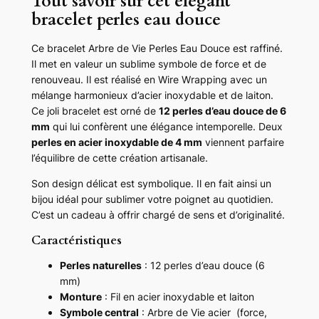
Tout savoir sur cet élégant
bracelet perles eau douce
a
c
e
Ce bracelet Arbre de Vie Perles Eau Douce est raffiné.
l
Il met en valeur un sublime symbole de force et de
e
renouveau. Il est réalisé en Wire Wrapping avec un
t
mélange harmonieux d’acier inoxydable et de laiton.
A
Ce joli bracelet est orné de
12 perles d’eau douce de 6
r
mm
qui lui confèrent une élégance intemporelle. Deux
b
perles en acier inoxydable de 4 mm
viennent parfaire
r
l’équilibre de cette création artisanale.
e
Son design délicat est symbolique. Il en fait ainsi un
d
bijou idéal pour sublimer votre poignet au quotidien.
e
C’est un cadeau à offrir chargé de sens et d’originalité.
V
i
Caractéristiques
e
Perles naturelles
: 12 perles d’eau douce (6
P
mm)
e
Monture
: Fil en acier inoxydable et laiton
r
Symbole central
: Arbre de Vie acier (force,
l