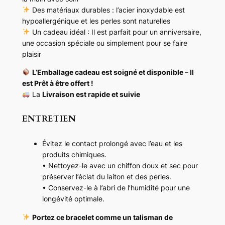
d
Des matériaux durables : l’acier inoxydable est
a
hypoallergénique et les perles sont naturelles
b
Un cadeau idéal : Il est parfait pour un anniversaire,
l
une occasion spéciale ou simplement pour se faire
e
plaisir
&
l
L’Emballage cadeau est soigné et disponible – Il
a
est Prêt à être offert !
i
La
Livraison est rapide et suivie
t
o
ENTRETIEN
n
Évitez le contact prolongé avec l’eau et les
produits chimiques.
• Nettoyez-le avec un chiffon doux et sec pour
préserver l’éclat du laiton et des perles.
• Conservez-le à l’abri de l’humidité pour une
longévité optimale.
Portez ce bracelet comme un talisman de