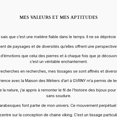
MES VALEURS ET MES APTITUDES
 je sais que c’est une matière fiable dans le temps. Il ne se dépréci
ement de paysages et de diversités qu’elles offrent une perspective
nt d’émotions que celui des pierres et à chaque fois que je découvre
c’est un véritable enchantement.
recherches en recherches, mes tissages se sont affinés et diversif
ence avec la Maison des Métiers d’art à GVRNY m’a permis de les 
nature, j’ai appris à remonter le fil de l’histoire des bijoux pour y
sans soudure.
s arabesques font partie de mon univers. Ce mouvement perpétuel
entre sur la conception de chaine viking. C’est un tissage parti